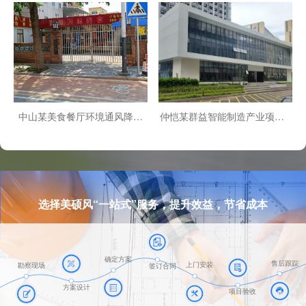
通风降温案例
区节能型省电空调安装案例
中山某美食餐厅环境通风降温
仲恺某群益智能制造产业项目C
项目
区餐区节能型省电空调安装案
例
选择美硕风“一站式”服务，提升效益，节省成本
确定方案
售后跟踪
上门安装
勘察现场
签订合同
方案设计
项目验收