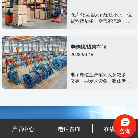
仓库/物流园人员密度不大，但
货物摆放多，空气不流通。而
且地方面积大，安装传统中央
空调不现实，并且仓库，物流
园空气不流通没办法得到根本
电缆线/线束车间
解决。
2022-06-18
电子电缆生产车间人员较多，
又有一些发热设备，整体发热
量较大，使车间内的温度迅速
上升，室内的空气不流通，电
子生产车间最高温度可达到40
度左右，在生产的时候，锡焊
机会产生很刺鼻的烟雾，味道
非常难闻。企业管理人员如果
不采用一些降温设备降温，员
产品中心
电话咨询
在线咨询
美硕风环境科技，为让每个客户满意而尽心尽力！
工的工作效率会很低，且员工