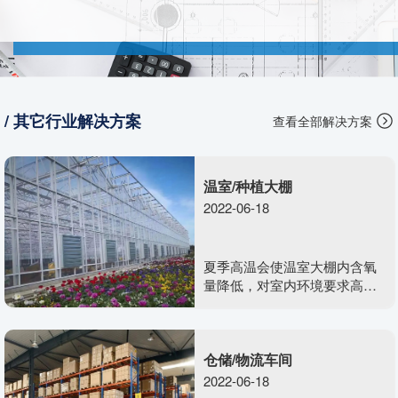
/ 其它行业解决方案
查看全部解决方案
温室/种植大棚
2022-06-18
夏季高温会使温室大棚内含氧
量降低，对室内环境要求高的
植物影响不好，温度太好超过
植物适宜生长温度，生长激素
等也会大受影响。这里我们需
仓储/物流车间
要把整个室内密闭空间里的空
气流动起了，不断有外面新的
2022-06-18
空气进来，而且能有效降温。