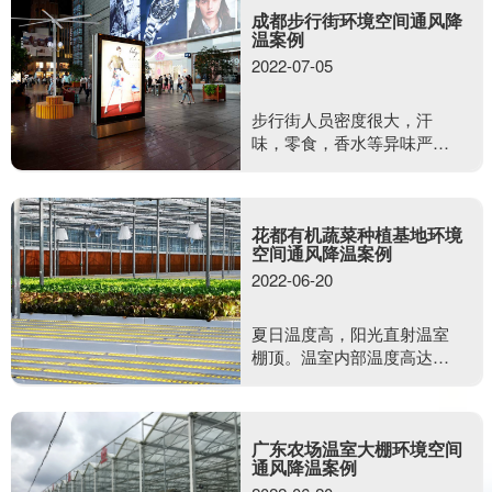
成都步行街环境空间通风降
温案例
2022-07-05
步行街人员密度很大，汗
味，零食，香水等异味严
重，夏日温度高，行人在闷
热露天环境下，心情会迅速
变差，没有消费欲望与容易
花都有机蔬菜种植基地环境
发生摩擦。室外露天情况下
空间通风降温案例
无法安装一般的通风降温设
2022-06-20
备。需要什么样的通风降温
方案效果又好，又不影响美
观度呢？
夏日温度高，阳光直射温室
棚顶。温室内部温度高达
40℃，空气干燥不流通，含
氧量少，不利于植物生长发
育。需要用到美硕风整体负
广东农场温室大棚环境空间
压通风系统去解决温室大棚
通风降温案例
类的闷热难题