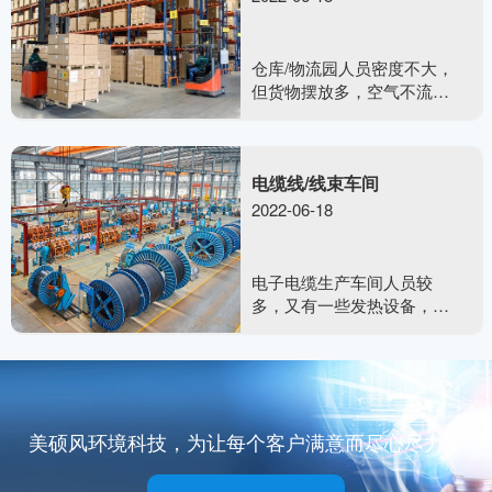
不断有外面新的空气进来，
而且能有效降温。
仓库/物流园人员密度不大，
但货物摆放多，空气不流
通。而且地方面积大，安装
传统中央空调不现实，并且
仓库，物流园空气不流通没
电缆线/线束车间
办法得到根本解决。
2022-06-18
电子电缆生产车间人员较
多，又有一些发热设备，整
体发热量较大，使车间内的
温度迅速上升，室内的空气
不流通，电子生产车间最高
温度可达到40度左右，在生
产的时候，锡焊机会产生很
美硕风环境科技，为让每个客户满意而尽心尽力！
刺鼻的烟雾，味道非常难
闻。企业管理人员如果不采
用一些降温设备降温，员工