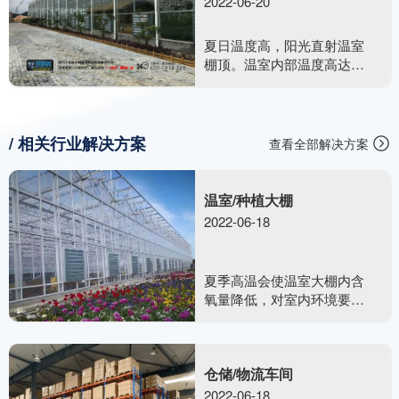
2022-06-20
夏日温度高，阳光直射温室
棚顶。温室内部温度高达
40℃，空气干燥不流通，含
氧量少，不利于植物生长发
育。需要用到美硕风整体负
压通风系统去解决温室大棚
/ 相关行业解决方案
查看全部解决方案
类的闷热难题
温室/种植大棚
2022-06-18
夏季高温会使温室大棚内含
氧量降低，对室内环境要求
高的植物影响不好，温度太
好超过植物适宜生长温度，
生长激素等也会大受影响。
仓储/物流车间
这里我们需要把整个室内密
闭空间里的空气流动起了，
2022-06-18