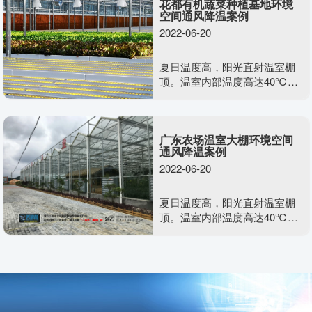
花都有机蔬菜种植基地环境
露天情况下无法安装一般的通
空间通风降温案例
风降温设备。需要什么样的通
2022-06-20
风降温方案效果又好，又不影
响美观度呢？
夏日温度高，阳光直射温室棚
顶。温室内部温度高达40℃，
空气干燥不流通，含氧量少，
不利于植物生长发育。需要用
到美硕风整体负压通风系统去
广东农场温室大棚环境空间
解决温室大棚类的闷热难题
通风降温案例
2022-06-20
夏日温度高，阳光直射温室棚
顶。温室内部温度高达40℃，
空气干燥不流通，含氧量少，
不利于植物生长发育。需要用
到美硕风整体负压通风系统去
解决温室大棚类的闷热难题